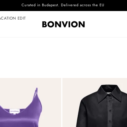
Complimentary EU delivery on every order
ACATION EDIT