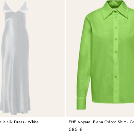
ia silk Dress - White
EHE Apparel Elena Oxford Shirt - G
Regular
585 €