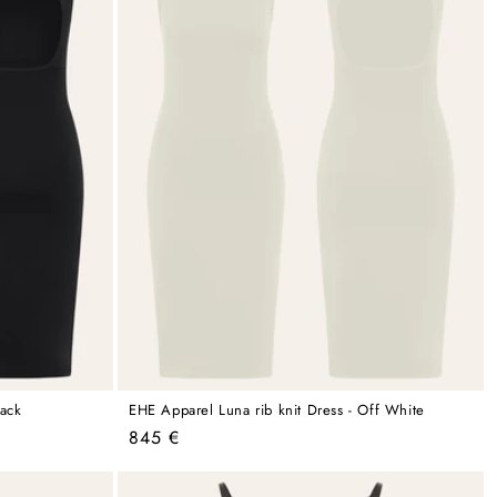
lack
EHE Apparel Luna rib knit Dress - Off White
Regular
845 €
price