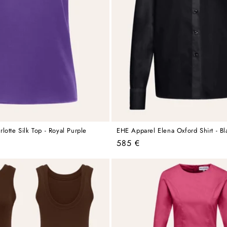
otte Silk Top - Royal Purple
EHE Apparel Elena Oxford Shirt - Bl
Regular
585 €
price