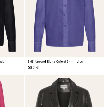
ack
EHE Apparel Elena Oxford Shirt - Lilac
Regular
585 €
price