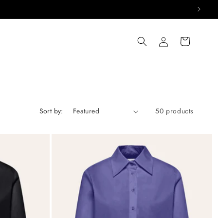
Log
Cart
in
Sort by:
50 products