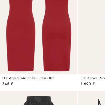
EHE Apparel Mia rib knit Dress - Red
EHE Apparel Amel
Regular
Regular
845 €
1.690 €
price
price