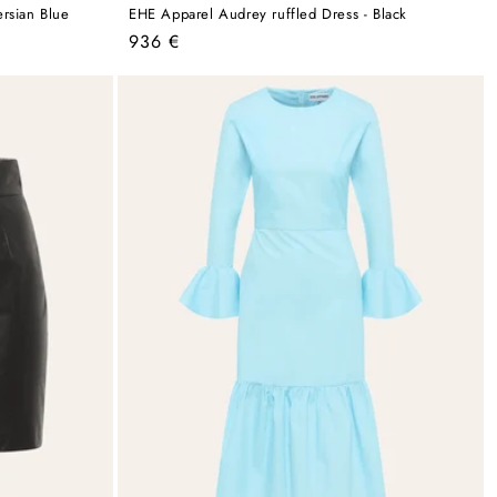
ersian Blue
EHE Apparel Audrey ruffled Dress - Black
Regular
936 €
price