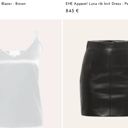
Blazer - Brown
EHE Apparel Luna rib knit Dress - P
Regular
845 €
price