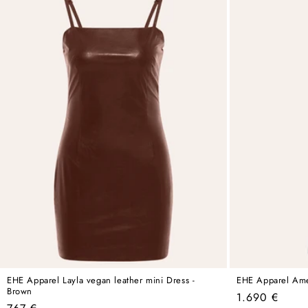
EHE Apparel Layla vegan leather mini Dress -
EHE Apparel Amel
Brown
Regular
1.690 €
Regular