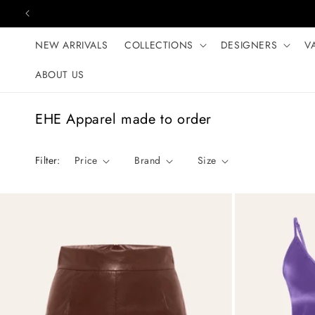
Skip to content
NEW ARRIVALS
COLLECTIONS
DESIGNERS
V
ABOUT US
C
EHE Apparel made to order
o
l
Filter:
Price
Brand
Size
l
e
c
t
i
o
n
: