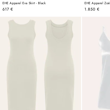
EHE Apparel Eva Skirt - Black
EHE Apparel Zoé 
Regular
Regular
617 €
1.850 €
price
price