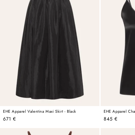
EHE Apparel Valentina Maxi Skirt - Black
EHE Apparel Charl
Regular
Regular
671 €
845 €
price
price