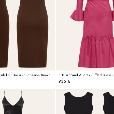
rib knit Dress - Cinnamon Brown
EHE Apparel Audrey ruffled Dress -
Regular
936 €
price