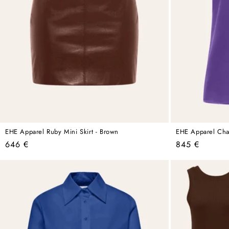
EHE Apparel Ruby Mini Skirt - Brown
EHE Apparel Charl
Regular
Regular
646 €
845 €
price
price