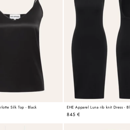
otte Silk Top - Black
EHE Apparel Luna rib knit Dress - B
Regular
845 €
price