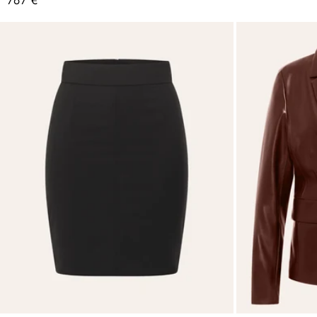
767 €
price
price