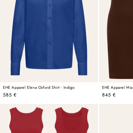
EHE Apparel Elena Oxford Shirt - Indigo
EHE Apparel Mia 
Regular
Regular
585 €
845 €
price
price