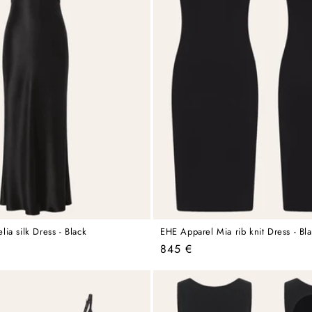
ia silk Dress - Black
EHE Apparel Mia rib knit Dress - Bl
Regular
845 €
price