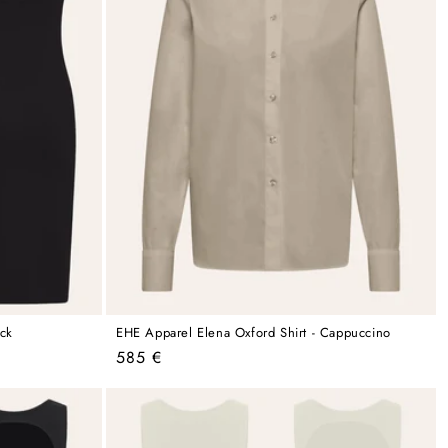
ack
EHE Apparel Elena Oxford Shirt - Cappuccino
Regular
585 €
price