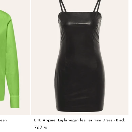
reen
EHE Apparel Layla vegan leather mini Dress - Black
Regular
767 €