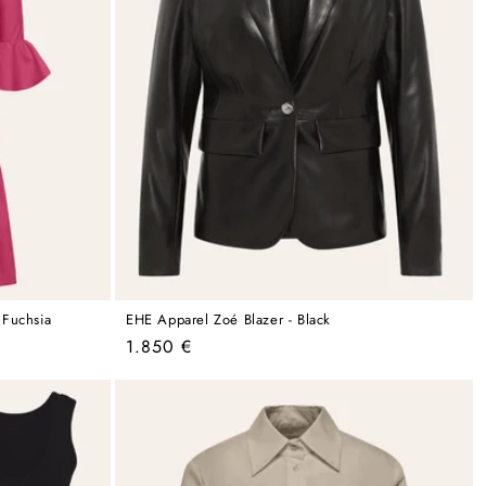
 Fuchsia
EHE Apparel Zoé Blazer - Black
Regular
1.850 €
price